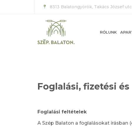
8313 Balatongyörök, Takács József ut
RÓLUNK
APAR
Foglalási, fizetési é
Foglalási feltételek
A Szép Balaton a foglalásokat írásban (