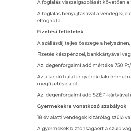
A foglalás visszaigazolását követően a
A foglalás benyújtásával a vendég kijele
elfogadta.
Fizetési feltételek
A szállásdíj teljes összege a helyszíne
Fizetés készpénzzel, bankkártyával vag
Az idegenforgalmi adó mértéke 750 Ft/fő
Az állandó balatongyöröki lakcímmel r
megfizetése alól.
Az idegenforgalmi adó SZÉP-kártyával 
Gyermekekre vonatkozó szabályok
18 év alatti vendégek kizárólag szülő v
A gyermekek biztonságáért a szülő vagy 