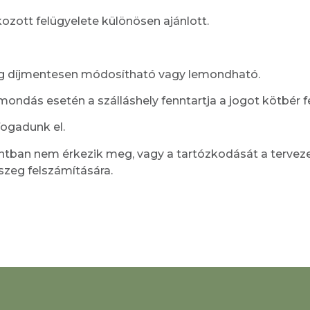
ozott felügyelete különösen ajánlott.
pig díjmentesen módosítható vagy lemondható.
mondás esetén a szálláshely fenntartja a jogot kötbér f
ogadunk el.
ntban nem érkezik meg, vagy a tartózkodását a terveze
sszeg felszámítására.