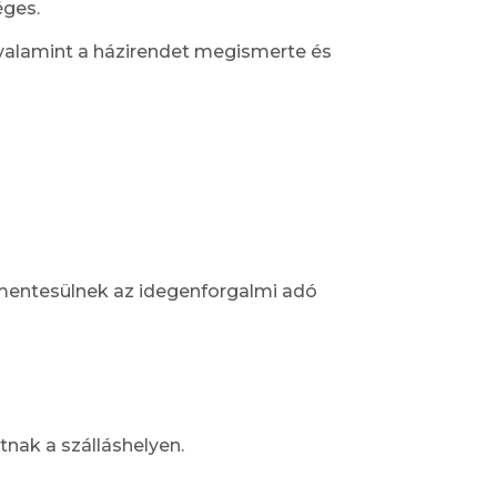
éges.
t, valamint a házirendet megismerte és
 mentesülnek az idegenforgalmi adó
tnak a szálláshelyen.