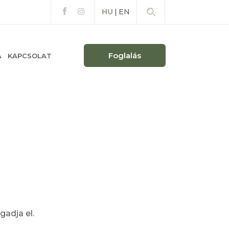
HU
|
EN
Foglalás
A
KAPCSOLAT
gadja el.