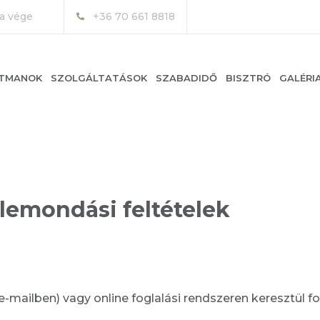
ca vége
+36 70 661 8818
TMANOK
SZOLGÁLTATÁSOK
SZABADIDŐ
BISZTRÓ
GALÉRI
s lemondási feltételek
e-mailben) vagy online foglalási rendszeren keresztül fo