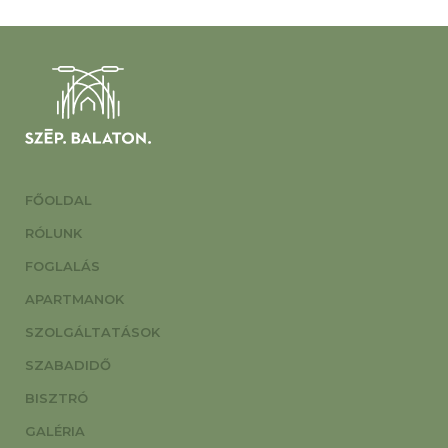
FŐOLDAL
RÓLUNK
FOGLALÁS
APARTMANOK
SZOLGÁLTATÁSOK
SZABADIDŐ
BISZTRÓ
GALÉRIA