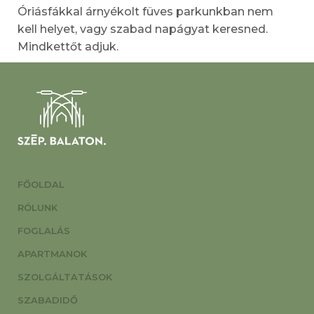
Óriásfákkal árnyékolt füves parkunkban nem
kell helyet, vagy szabad napágyat keresned.
Mindkettőt adjuk.
FŐOLDAL
RÓLUNK
FOGLALÁS
APARTMANOK
SZOLGÁLTATÁSOK
SZABADIDŐ